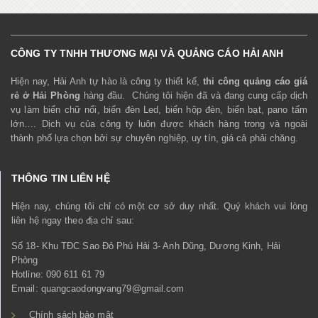
CÔNG TY TNHH THƯƠNG MẠI VÀ QUẢNG CÁO HẢI ANH
Hiện nay, Hải Anh tự hào là công ty thiết kế,
thi công quảng cáo giá
rẻ ở Hải Phòng
hàng đầu. Chúng tôi hiện đã và đang cung cấp dịch
vụ làm biển chữ nổi, biển đèn Led, biển hộp đèn, biển bạt, pano tấm
lớn…. Dịch vụ của công ty luôn được khách hàng trong và ngoài
thành phố lựa chọn bởi sự chuyên nghiệp, uy tín, giá cả phải chăng.
THÔNG TIN LIÊN HỆ
Hiện nay, chúng tôi chỉ có một cơ sở duy nhất. Quý khách vui lòng
liên hệ ngay theo địa chỉ sau:
Số 18- Khu TĐC Sao Đỏ Phú Hải 3- Anh Dũng, Dương Kinh, Hải
Phòng
Hotline: 090 611 61 79
Email: quangcaodongvang79@gmail.com
Chính sách bảo mật