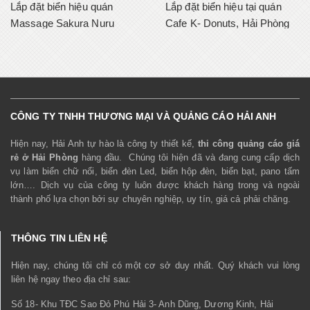
Lắp đặt biển hiệu quán
Lắp đặt biển hiệu tại quán
Massage Sakura Nuru
Cafe K- Donuts, Hải Phòng
CÔNG TY TNHH THƯƠNG MẠI VÀ QUẢNG CÁO HẢI ANH
Hiện nay, Hải Anh tự hào là công ty thiết kế,
thi công quảng cáo giá
rẻ ở Hải Phòng
hàng đầu. Chúng tôi hiện đã và đang cung cấp dịch
vụ làm biển chữ nổi, biển đèn Led, biển hộp đèn, biển bạt, pano tấm
lớn…. Dịch vụ của công ty luôn được khách hàng trong và ngoài
thành phố lựa chọn bởi sự chuyên nghiệp, uy tín, giá cả phải chăng.
THÔNG TIN LIÊN HỆ
Hiện nay, chúng tôi chỉ có một cơ sở duy nhất. Quý khách vui lòng
liên hệ ngay theo địa chỉ sau:
Số 18- Khu TĐC Sao Đỏ Phú Hải 3- Anh Dũng, Dương Kinh, Hải