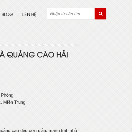
BLOG
LIÊN HỆ
 VÀ QUẢNG CÁO HẢI
i Phòng
c, Miền Trung
 quảng cáo đều đơn giản, mang tính nhỏ