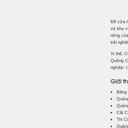
Để cửa h
và khu v
riêng củ
trải ngh
Vì thế, 
Quảng Cá
nghiệp- 
Giới 
Bảng 
Quảng
Quảng
Cắt C
Thi C
Quảng