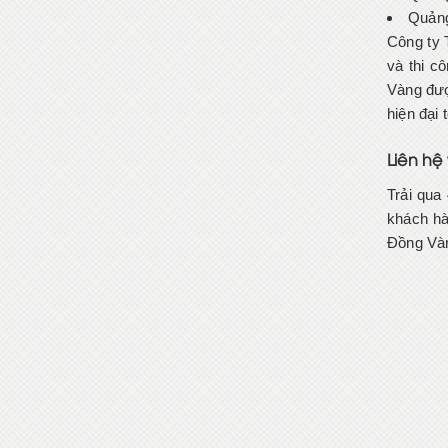
Quảng
Công ty 
và thi c
Vàng đượ
hiện đại
Liên h
Trải qua
khách hà
Đồng Vàn