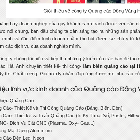
Giới thiệu về công ty Quảng cáo Đồng Vàng 
àng hay doanh nghiệp của quý khách cạnh tranh được với các doa
ực nói chung, ban đầu chúng ta cần sáng tạo ra những sản phẩ
a mình và đặc điểm kinh doanh nhằm thu hút được sự chú ý từ kh
iệm các dịch vụ của doanh nghiệp mình.
Công ty chúng tôi hiểu và tiếp thu những ý kiến của các bạn để t
o Hải Anh chuyên thiết kế- thi công-
làm biển quảng cáo tại 
Uy tín- Chất lượng- Giá hợp lý nhằm đáp ứng được mọi nhu cầu c
thiệu lĩnh vực kinh doanh của Quảng cáo Đồng
hiệu Quảng Cáo
 Cáo- Thiết Kế và Thi Công Quảng Cáo (Bảng, Biển, Đèn)
 Cáo- Thiết kế và In ấn Quảng Cáo (In Kỹ Thuật Số, Poster, Hiflex
NC- Dịch Vụ Cắt CNC (Plasma, Oxy- Gas,..)
ông Mặt Dựng Aluminium
 Cáo Đèn Led, Neon