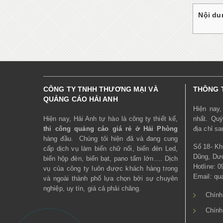
Nội dun
CÔNG TY TNHH THƯƠNG MẠI VÀ
THÔNG T
QUẢNG CÁO HẢI ANH
Hiện nay
Hiện nay, Hải Anh tự hào là công ty thiết kế,
nhất. Quý
thi công quảng cáo giá rẻ ở Hải Phòng
địa chỉ sa
hàng đầu. Chúng tôi hiện đã và đang cung
Số 18- Kh
cấp dịch vụ làm biển chữ nổi, biển đèn Led,
Dũng, Dươ
biển hộp đèn, biển bạt, pano tấm lớn…. Dịch
Hotline: 0
vụ của công ty luôn được khách hàng trong
Email: q
và ngoài thành phố lựa chọn bởi sự chuyên
nghiệp, uy tín, giá cả phải chăng.
Chính
Chính