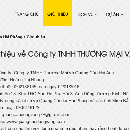
TRANG CHỦ
GIỚI THIỆU
DỊCH VỤ
DỰ ÁN
o Hải Phòng
Giới thiệu
 thiệu về Công ty TNHH THƯƠNG MẠI
ông ty: Công ty TNHH Thương Mại và Quảng Cáo Hải Anh
đốc: Hoàng Thị Nhung
 thuế: 0202138145, cấp ngày 04/01/2016
hỉ: Số 18- Khu TĐC Sao Đỏ Phú Hải 3- Anh Dũng, Dương Kinh, Hả
ty cung cấp dịch vụ Quảng Cáo tại Hải Phòng và các tỉnh Miền Bắ
ện thoại: 0906116179
: quangcaodongvang79@gmail.com
ite: www.quangcaodongvang.com
y, trong các lĩnh vực kinh doanh ta đều nhận thấy rằng hoạt động