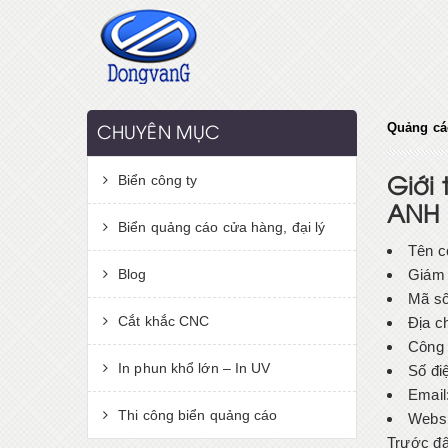
Quảng cá
CHUYÊN MỤC
Biển công ty
Giới
ANH
Biển quảng cáo cửa hàng, đại lý
Tên c
Blog
Giám 
Mã số
Cắt khắc CNC
Địa c
Công 
In phun khổ lớn – In UV
Số đi
Email
Thi công biển quảng cáo
Webs
Trước đâ