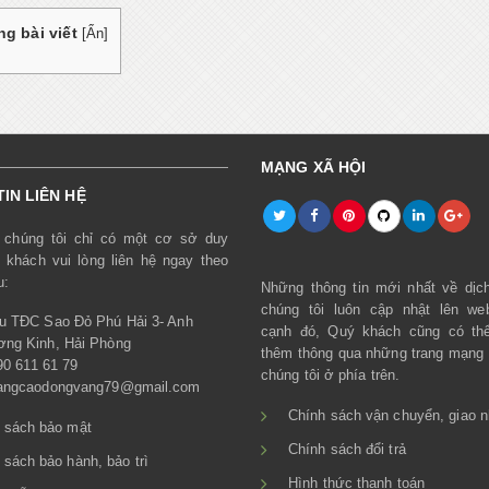
g bài viết
[
Ẩn
]
MẠNG XÃ HỘI
IN LIÊN HỆ
, chúng tôi chỉ có một cơ sở duy
 khách vui lòng liên hệ ngay theo
u:
Những thông tin mới nhất về dị
chúng tôi luôn cập nhật lên we
u TĐC Sao Đỏ Phú Hải 3- Anh
cạnh đó, Quý khách cũng có thể
ng Kinh, Hải Phòng
thêm thông qua những trang mạng 
90 611 61 79
chúng tôi ở phía trên.
uangcaodongvang79@gmail.com
Chính sách vận chuyển, giao 
 sách bảo mật
Chính sách đổi trả
 sách bảo hành, bảo trì
Hình thức thanh toán