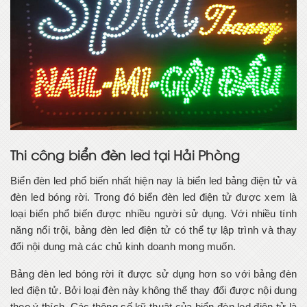
Thi công biển đèn led tại Hải Phòng
Biển đèn led phổ biến nhất hiện nay là biển led bảng điện tử và
đèn led bóng rời. Trong đó biển đèn led điện tử được xem là
loại biển phổ biến được nhiều người sử dụng. Với nhiều tính
năng nổi trội, bảng đèn led điện tử có thể tự lập trình và thay
đổi nội dung mà các chủ kinh doanh mong muốn.
Bảng đèn led bóng rời ít được sử dụng hơn so với bảng đèn
led điện tử. Bởi loại đèn này không thể thay đổi được nội dung
theo ý thích. Các thông số kỹ thuật của biển đèn led điện tử là