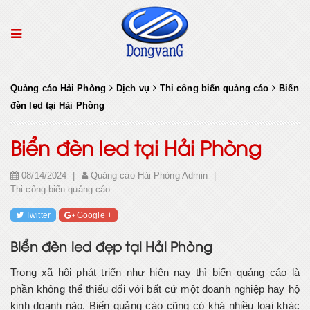
Quảng cáo Hải Phòng
Dịch vụ
Thi công biển quảng cáo
Biển
đèn led tại Hải Phòng
Biển đèn led tại Hải Phòng
08/14/2024
|
Quảng cáo Hải Phòng Admin
|
Thi công biển quảng cáo
Twitter
Google +
Biển đèn led đẹp tại Hải Phòng
Trong xã hội phát triển như hiện nay thì biển quảng cáo là
phần không thể thiếu đối với bất cứ một doanh nghiệp hay hộ
kinh doanh nào. Biển quảng cáo cũng có khá nhiều loại khác