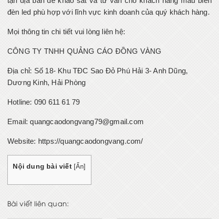
tận địa bàn để khảo sát và tư vấn cho khách hàng mẫu biển
đèn led phù hợp với lĩnh vực kinh doanh của quý khách hàng.
Mọi thông tin chi tiết vui lòng liên hệ:
CÔNG TY TNHH QUẢNG CÁO ĐỒNG VÀNG
Địa chỉ: Số 18- Khu TĐC Sao Đỏ Phú Hải 3- Anh Dũng,
Dương Kinh, Hải Phòng
Hotline: 090 611 61 79
Email: quangcaodongvang79@gmail.com
Website: https://quangcaodongvang.com/
Nội dung bài viết
[
Ẩn
]
Bài viết liên quan: