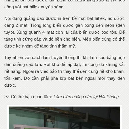
cộng với bạt hiflex xuyên sáng.
Nội dung quảng cáo được in trên bề mặt bạt hiflex, nó được
căng 2 mặt. Trong lòng biển được gắn bóng đèn neon (đèn
tuýp). Xung quanh 4 mặt còn lại của biển được bọc tôn. Để
tăng tính cứng cáp và độ bền cho biển. Mép biển cũng có thể
được ke nhôm để tăng tính thẩm mỹ.
Tuy nhiên với cách làm truyền thống thì khi làm các bảng hộp
đèn quảng cáo lớn. Rất khó để lắp đặt, thi công do khung sắt
rất nặng. Ngoài ra việc bảo trì thay thế đèn cũng rất khó khăn,
tốn kém. Do cần phải phá lớp bạt bên ngoài mới thay đèn
được.
>> Có thể bạn quan tâm:
Làm biển quảng cáo tại Hải Phòng