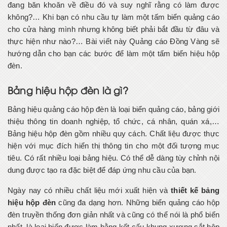
đang băn khoăn về điều đó và suy nghĩ rằng có làm được
không?… Khi bạn có nhu cầu tự làm một tấm biển quảng cáo
cho cửa hàng mình nhưng không biết phải bắt đầu từ đâu và
thực hiện như nào?… Bài viết này Quảng cáo Đồng Vàng sẽ
hướng dẫn cho bạn các bước để làm một tấm biển hiệu hộp
đèn.
Bảng hiệu hộp đèn là gì?
Bảng hiệu quảng cáo hộp đèn là loại biển quảng cáo, bảng giới
thiệu thông tin doanh nghiệp, tổ chức, cá nhân, quán xá,…
Bảng hiệu hộp đèn gồm nhiều quy cách. Chất liệu được thực
hiện với mục đích hiển thị thông tin cho một đối tượng mục
tiêu. Có rất nhiều loại bảng hiệu. Có thể dễ dàng tùy chỉnh nội
dung được tạo ra đặc biệt để đáp ứng nhu cầu của bạn.
Ngày nay có nhiều chất liệu mới xuất hiện và
thiết kế bảng
hiệu hộp đèn
cũng đa dạng hơn. Những biển quảng cáo hộp
đèn truyền thống đơn giản nhất và cũng có thể nói là phổ biến
nhất, là loại biển được làm bằng kết cấu khung xương sắt hộp