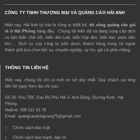
CÔNG TY TNHH THƯƠNG MẠI VÀ QUẢNG CÁO HẢI ANH
Hiện nay, Hải Anh tự hào là công ty thiết kế,
thi công quảng cáo giá
rẻ ở Hải Phòng
hàng đầu. Chúng tôi hiện đã và đang cung cấp dịch
vụ làm biển chữ nổi, biển đèn Led, biển hộp đèn, biển bạt, pano tấm
lớn…. Dịch vụ của công ty luôn được khách hàng trong và ngoài
thành phố lựa chọn bởi sự chuyên nghiệp, uy tín, giá cả phải chăng.
THÔNG TIN LIÊN HỆ
Hiện nay, chúng tôi chỉ có một cơ sở duy nhất. Quý khách vui lòng
liên hệ ngay theo địa chỉ sau:
Số 18- Khu TĐC Sao Đỏ Phú Hải 3- Anh Dũng, Dương Kinh, Hải
Phòng
Hotline: 090 611 61 79
Email: quangcaodongvang79@gmail.com
Chính sách bảo mật
Chính sách bảo hành, bảo trì