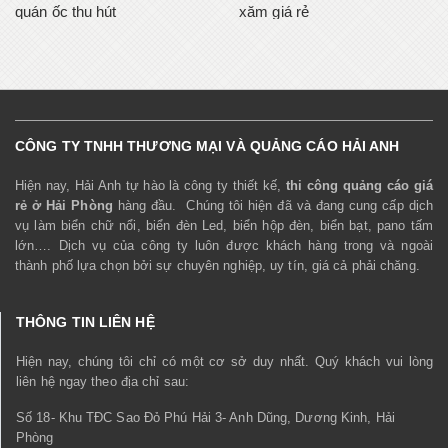
quán ốc thu hút
xăm giá rẻ
CÔNG TY TNHH THƯƠNG MẠI VÀ QUẢNG CÁO HẢI ANH
Hiện nay, Hải Anh tự hào là công ty thiết kế,
thi công quảng cáo giá
rẻ ở Hải Phòng
hàng đầu. Chúng tôi hiện đã và đang cung cấp dịch
vụ làm biển chữ nổi, biển đèn Led, biển hộp đèn, biển bạt, pano tấm
lớn…. Dịch vụ của công ty luôn được khách hàng trong và ngoài
thành phố lựa chọn bởi sự chuyên nghiệp, uy tín, giá cả phải chăng.
THÔNG TIN LIÊN HỆ
Hiện nay, chúng tôi chỉ có một cơ sở duy nhất. Quý khách vui lòng
liên hệ ngay theo địa chỉ sau:
Số 18- Khu TĐC Sao Đỏ Phú Hải 3- Anh Dũng, Dương Kinh, Hải
Phòng