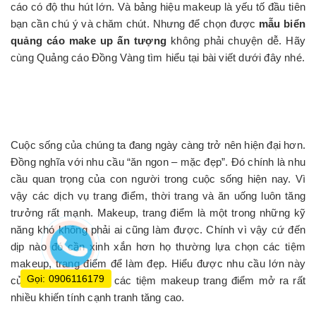
cáo có độ thu hút lớn. Và bảng hiệu makeup là yếu tố đầu tiên
bạn cần chú ý và chăm chút. Nhưng để chọn được
mẫu biển
quảng cáo make up ấn tượng
không phải chuyện dễ. Hãy
cùng Quảng cáo Đồng Vàng tìm hiểu tại bài viết dưới đây nhé.
Vì sao mẫu biển quảng cáo make up quan
trọng?
Cuộc sống của chúng ta đang ngày càng trở nên hiện đại hơn.
Đồng nghĩa với nhu cầu “ăn ngon – mặc đẹp”. Đó chính là nhu
cầu quan trọng của con người trong cuộc sống hiện nay. Vì
vậy các dịch vụ trang điểm, thời trang và ăn uống luôn tăng
trưởng rất mạnh. Makeup, trang điểm là một trong những kỹ
năng khó không phải ai cũng làm được. Chính vì vậy cứ đến
dịp nào đó cần xinh xắn hơn họ thường lựa chọn các tiệm
makeup, trang điểm để làm đẹp. Hiểu được nhu cầu lớn này
Gọi: 0906116179
của khách hàng nên các tiệm makeup trang điểm mở ra rất
nhiều khiến tính cạnh tranh tăng cao.