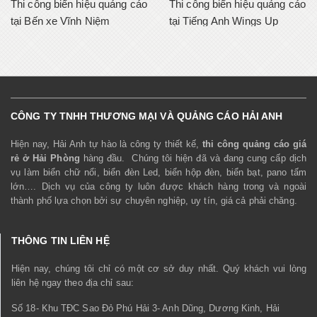
Thi công biển hiệu quảng cáo
Thi công biển hiệu quảng cáo
tại Bến xe Vĩnh Niệm
tại Tiếng Anh Wings Up
CÔNG TY TNHH THƯƠNG MẠI VÀ QUẢNG CÁO HẢI ANH
Hiện nay, Hải Anh tự hào là công ty thiết kế,
thi công quảng cáo giá
rẻ ở Hải Phòng
hàng đầu. Chúng tôi hiện đã và đang cung cấp dịch
vụ làm biển chữ nổi, biển đèn Led, biển hộp đèn, biển bạt, pano tấm
lớn…. Dịch vụ của công ty luôn được khách hàng trong và ngoài
thành phố lựa chọn bởi sự chuyên nghiệp, uy tín, giá cả phải chăng.
THÔNG TIN LIÊN HỆ
Hiện nay, chúng tôi chỉ có một cơ sở duy nhất. Quý khách vui lòng
liên hệ ngay theo địa chỉ sau:
Số 18- Khu TĐC Sao Đỏ Phú Hải 3- Anh Dũng, Dương Kinh, Hải