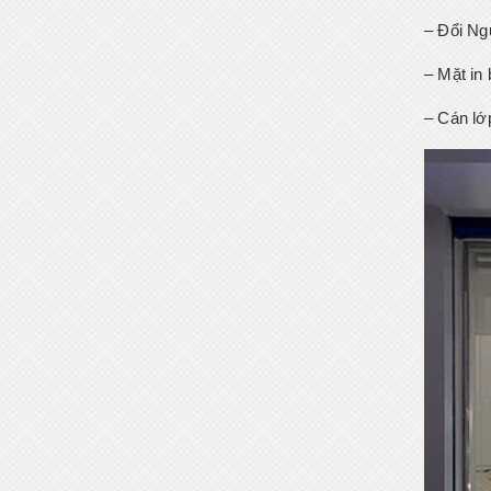
– Đổi Ng
– Mặt in 
– Cán lớ