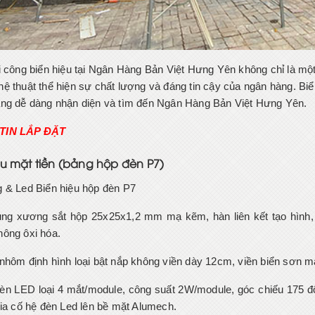
i công biển hiệu tại Ngân Hàng Bản Việt Hưng Yên không chỉ là một 
ệ thuật thể hiện sự chất lượng và đáng tin cậy của ngân hàng. Biển
ng dễ dàng nhận diện và tìm đến Ngân Hàng Bản Việt Hưng Yên.
TIN LẮP ĐẶT
ệu mặt tiền (bảng hộp đèn P7)
 & Led Biển hiệu hộp đèn P7
ng xương sắt hộp 25x25x1,2 mm mạ kẽm, hàn liên kết tạo hình,
ông ôxi hóa.
nhôm định hình loại bật nắp không viền dày 12cm, viền biển sơn 
èn LED loại 4 mắt/module, công suất 2W/module, góc chiếu 175 đ
gia cố hệ đèn Led lên bề mặt Alumech.