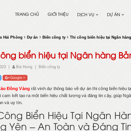
TRANG CHỦ
GIỚI THIỆU
DỊCH VỤ
DỰ ÁN
o Hải Phòng
Dự án
Biển công ty
Thi công biển hiệu tại Ngân hàn
công biển hiệu tại Ngân hàng Bả
023
|
Bùi Hưng
|
Biển công ty
Google +
áo Đồng Vàng
rất vinh dự thông báo về dự án thi công biển hiệu
i cam kết tạo ra một biển hiệu chất lượng và đáng tin cậy, giúp N
n và uy tín.
 Công Biển Hiệu Tại Ngân Hà
g Yên – An Toàn và Đáng Ti