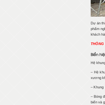
Dự án th
phẩm ngh
khách hà
THÔNG 
Biển hi
Hệ khung
– Hệ khu
xương kh
– Khung 
– Bóng đ
biển và 