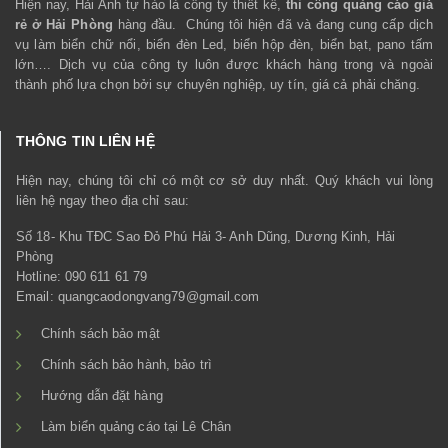
Hiện nay, Hải Anh tự hào là công ty thiết kế,
thi công quảng cáo giá
rẻ ở Hải Phòng
hàng đầu. Chúng tôi hiện đã và đang cung cấp dịch
vụ làm biển chữ nổi, biển đèn Led, biển hộp đèn, biển bạt, pano tấm
lớn…. Dịch vụ của công ty luôn được khách hàng trong và ngoài
thành phố lựa chọn bởi sự chuyên nghiệp, uy tín, giá cả phải chăng.
THÔNG TIN LIÊN HỆ
Hiện nay, chúng tôi chỉ có một cơ sở duy nhất. Quý khách vui lòng
liên hệ ngay theo địa chỉ sau:
Số 18- Khu TĐC Sao Đỏ Phú Hải 3- Anh Dũng, Dương Kinh, Hải
Phòng
Hotline: 090 611 61 79
Email: quangcaodongvang79@gmail.com
Chính sách bảo mật
Chính sách bảo hành, bảo trì
Hướng dẫn đặt hàng
Làm biển quảng cáo tại Lê Chân