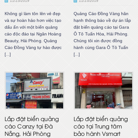
11/23/2019
11/23/2019
Không gì làm tôn lên vẻ đẹp
Quảng Cáo Đồng Vàng hân
và sự hoàn hảo hơn việc tạo
hạnh thông báo về dự án lắp
dấu ấn với một biển quảng
đặt biển quảng cáo tại Gara
cáo độc đáo tại Ngân Hoàng
Ô Tô Tuấn Hòa, Hải Phòng.
Beauty, Hải Phòng. Quảng
Chúng tôi xin được đồng
Cáo Đồng Vàng tự hào được
hành cùng Gara Ô Tô Tuấn
[...]
[...]
Lắp đặt biển quảng
Lắp đặt biển quảng
cáo Canzy tại Đà
cáo tại Trung tâm
Nẵng, Hải Phòng
bảo hành Vsmart