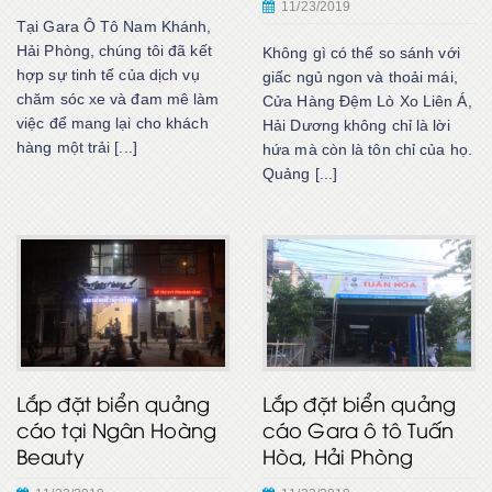
11/23/2019
Tại Gara Ô Tô Nam Khánh,
Hải Phòng, chúng tôi đã kết
Không gì có thể so sánh với
hợp sự tinh tế của dịch vụ
giấc ngủ ngon và thoải mái,
chăm sóc xe và đam mê làm
Cửa Hàng Đệm Lò Xo Liên Á,
việc để mang lại cho khách
Hải Dương không chỉ là lời
hàng một trải [...]
hứa mà còn là tôn chỉ của họ.
Quảng [...]
Lắp đặt biển quảng
Lắp đặt biển quảng
cáo tại Ngân Hoàng
cáo Gara ô tô Tuấn
Beauty
Hòa, Hải Phòng