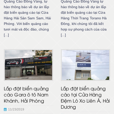
Quảng Cáo Đồng Vàng, tự
Quảng Cáo Đồng Vàng tự
hào thông báo về dự án lắp
hào thông báo về dự án lắp
đặt biển quảng cáo tại Cửa
đặt biển quảng cáo tại Cửa
Hàng Hải Sản Sam Sam, Hải
Hàng Thời Trang Torano Hà
Phòng. Với biển quảng cáo
Đông, khi chúng tôi đã kết
tươi mát và độc đáo, chúng
hợp sự phong cách của cửa
[...]
[...]
Lắp đặt biển quảng
Lắp đặt biển quảng
cáo Gara ô tô Nam
cáo tại Cửa Hàng
Khánh, Hải Phòng
Đệm Lò Xo Liên Á, Hải
Dương
11/23/2019