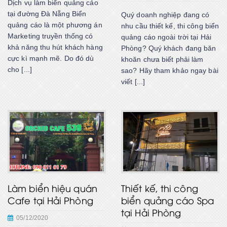
Dịch vụ làm biển quảng cáo
tại đường Đà Nẵng Biển
Quý doanh nghiệp đang có
quảng cáo là một phương án
nhu cầu thiết kế, thi công biển
Marketing truyền thống có
quảng cáo ngoài trời tại Hải
khả năng thu hút khách hàng
Phòng? Quý khách đang băn
cực kì mạnh mẽ. Do đó dù
khoăn chưa biết phải làm
cho [...]
sao? Hãy tham khảo ngay bài
viết [...]
Làm biển hiệu quán
Thiết kế, thi công
Cafe tại Hải Phòng
biển quảng cáo Spa
tại Hải Phòng
05/12/2020