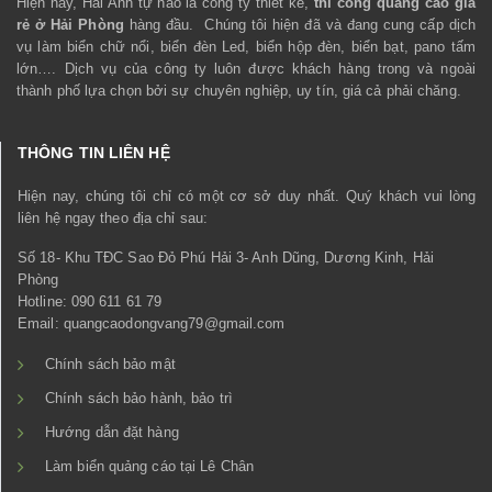
Hiện nay, Hải Anh tự hào là công ty thiết kế,
thi công quảng cáo giá
rẻ ở Hải Phòng
hàng đầu. Chúng tôi hiện đã và đang cung cấp dịch
vụ làm biển chữ nổi, biển đèn Led, biển hộp đèn, biển bạt, pano tấm
lớn…. Dịch vụ của công ty luôn được khách hàng trong và ngoài
thành phố lựa chọn bởi sự chuyên nghiệp, uy tín, giá cả phải chăng.
THÔNG TIN LIÊN HỆ
Hiện nay, chúng tôi chỉ có một cơ sở duy nhất. Quý khách vui lòng
liên hệ ngay theo địa chỉ sau:
Số 18- Khu TĐC Sao Đỏ Phú Hải 3- Anh Dũng, Dương Kinh, Hải
Phòng
Hotline: 090 611 61 79
Email: quangcaodongvang79@gmail.com
Chính sách bảo mật
Chính sách bảo hành, bảo trì
Hướng dẫn đặt hàng
Làm biển quảng cáo tại Lê Chân