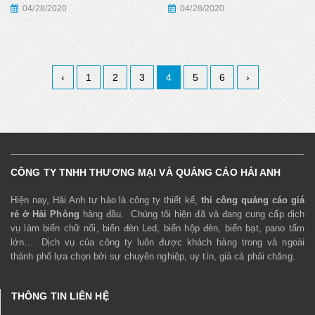
04/28/2020
04/28/2020
‹
1
2
3
4
5
6
›
CÔNG TY TNHH THƯƠNG MẠI VÀ QUẢNG CÁO HẢI ANH
Hiện nay, Hải Anh tự hào là công ty thiết kế,
thi công quảng cáo giá
rẻ ở Hải Phòng
hàng đầu. Chúng tôi hiện đã và đang cung cấp dịch
vụ làm biển chữ nổi, biển đèn Led, biển hộp đèn, biển bạt, pano tấm
lớn…. Dịch vụ của công ty luôn được khách hàng trong và ngoài
thành phố lựa chọn bởi sự chuyên nghiệp, uy tín, giá cả phải chăng.
THÔNG TIN LIÊN HỆ