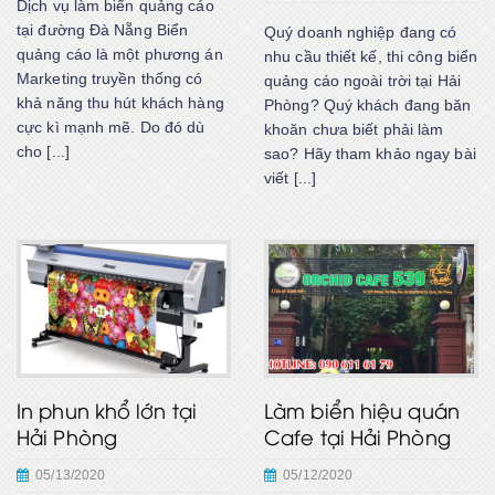
Dịch vụ làm biển quảng cáo
tại đường Đà Nẵng Biển
Quý doanh nghiệp đang có
quảng cáo là một phương án
nhu cầu thiết kế, thi công biển
Marketing truyền thống có
quảng cáo ngoài trời tại Hải
khả năng thu hút khách hàng
Phòng? Quý khách đang băn
cực kì mạnh mẽ. Do đó dù
khoăn chưa biết phải làm
cho [...]
sao? Hãy tham khảo ngay bài
viết [...]
In phun khổ lớn tại
Làm biển hiệu quán
Hải Phòng
Cafe tại Hải Phòng
05/13/2020
05/12/2020