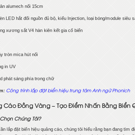
ân alumech nổi 15cm
èn LED hắt đổi nguồn đủ bộ, kiểu Injection, loại bóng/module siêu
ng xương sắt V4 hàn kiên kết gia cố biển
y
y tròn mica hút nổi
ng in UV
d phát sáng phía trong chữ
m:
Công trình lắp đặt biển hiệu trung tâm Anh ngữ Phonich
 Cáo Đồng Vàng – Tạo Điểm Nhấn Bằng Biển
 Chọn Chúng Tôi?
ần lắp đặt biển hiệu quảng cáo, chúng tôi hiểu rằng bạn đang tìm đi