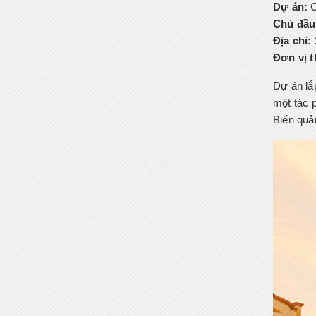
Dự án:
C
Chủ đầu
Địa chỉ:
Đơn vị t
Dự án lắ
một tác 
Biển quả