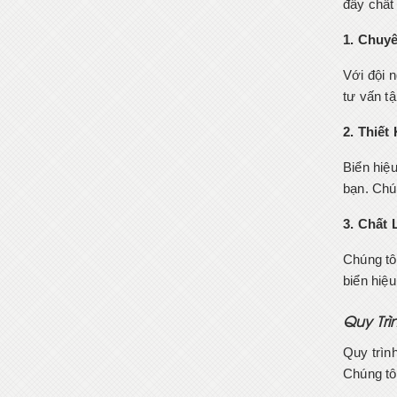
đầy chất
1. Chuy
Với đội 
tư vấn tậ
2. Thiết
Biển hiệu
bạn. Chún
3. Chất
Chúng tô
biển hiệ
Quy Trì
Quy trình
Chúng tôi