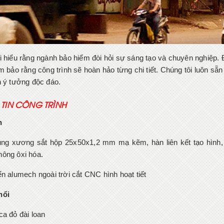
i hiểu rằng ngành bảo hiểm đòi hỏi sự sáng tạo và chuyên nghiệp. Đ
m bảo rằng công trình sẽ hoàn hảo từng chi tiết. Chúng tôi luôn sẵ
n ý tưởng độc đáo.
TIN CÔNG TRÌNH
n
ng xương sắt hộp 25x50x1,2 mm mạ kẽm, hàn liên kết tạo hình,
ông ôxi hóa.
ển alumech ngoài trời cắt CNC hình hoạt tiết
nổi
ca đỏ đài loan