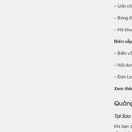
– Uốn ch
– Bóng đ
– Hệ khu
Biển vẫ
– Biển vẫ
– Nội du
– Đèn Le
Xem thê
Quảng
Tại Sao
Khi bạn c