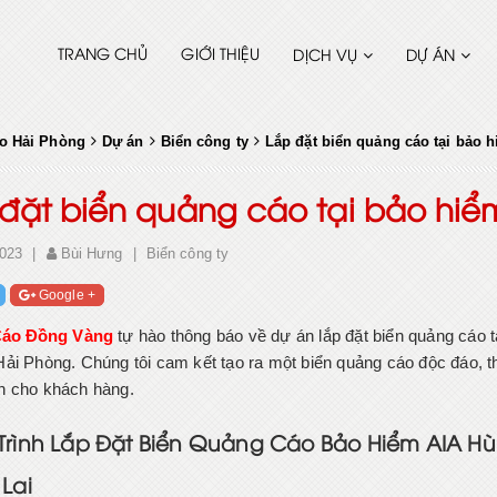
TRANG CHỦ
GIỚI THIỆU
DỊCH VỤ
DỰ ÁN
o Hải Phòng
Dự án
Biển công ty
Lắp đặt biển quảng cáo tại bảo
đặt biển quảng cáo tại bảo hi
023
|
Bùi Hưng
|
Biển công ty
Google +
áo Đồng Vàng
tự hào thông báo về dự án lắp đặt biển quảng cáo
ải Phòng. Chúng tôi cam kết tạo ra một biển quảng cáo độc đáo, th
 cho khách hàng.
Trình Lắp Đặt Biển Quảng Cáo Bảo Hiểm AIA H
Lai