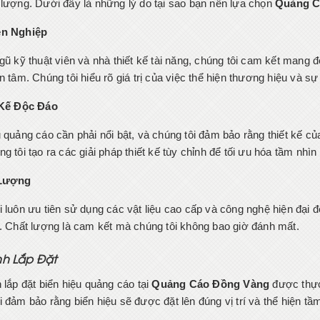
 lượng. Dưới đây là những lý do tại sao bạn nên lựa chọn
Quảng C
ên Nghiệp
ngũ kỹ thuật viên và nhà thiết kế tài năng, chúng tôi cam kết mang
n tâm. Chúng tôi hiểu rõ giá trị của việc thể hiện thương hiệu và sự
 Kế Độc Đáo
 quảng cáo cần phải nổi bật, và chúng tôi đảm bảo rằng thiết kế củ
g tôi tạo ra các giải pháp thiết kế tùy chỉnh để tối ưu hóa tầm nhìn
 Lượng
i luôn ưu tiên sử dụng các vật liệu cao cấp và công nghệ hiện đạ
u. Chất lượng là cam kết mà chúng tôi không bao giờ đánh mất.
nh Lắp Đặt
 lắp đặt biển hiệu quảng cáo tại
Quảng Cáo Đồng Vàng
được thực 
 đảm bảo rằng biển hiệu sẽ được đặt lên đúng vị trí và thể hiện tầ