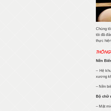
Chúng tô
tôi đã đả
thực hiệ
THÔNG 
Nền Biể
– Hệ khu
xương kh
– Nền bi
Bộ chữ 
– Mặt mi