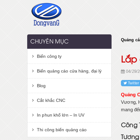
Quảng cá
CHUYÊN MỤC
Biển công ty
Lắp 
Biển quảng cáo cửa hàng, đại lý
04/29/2
Twitter
Blog
Quảng C
Cắt khắc CNC
Vương, H
mang đến
In phun khổ lớn – In UV
Công 
Thi công biển quảng cáo
Tương 