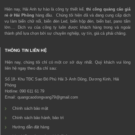
Hiện nay, Hải Anh tự hào là công ty thiết kế,
thi công quảng cáo giá
rẻ ở Hải Phòng
hàng đầu. Chúng tôi hiện đã và đang cung cấp dịch
vụ làm biển chữ nổi, biển đèn Led, biển hộp đèn, biển bạt, pano tấm
lớn…. Dịch vụ của công ty luôn được khách hàng trong và ngoài
thành phố lựa chọn bởi sự chuyên nghiệp, uy tín, giá cả phải chăng.
THÔNG TIN LIÊN HỆ
Hiện nay, chúng tôi chỉ có một cơ sở duy nhất. Quý khách vui lòng
liên hệ ngay theo địa chỉ sau:
Số 18- Khu TĐC Sao Đỏ Phú Hải 3- Anh Dũng, Dương Kinh, Hải
Phòng
Hotline: 090 611 61 79
Email: quangcaodongvang79@gmail.com
Chính sách bảo mật
Chính sách bảo hành, bảo trì
Hướng dẫn đặt hàng